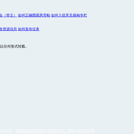
会（答主）
如何正确围观悬赏帖
如何入驻意见领袖专栏
改资源信息
如何发布任务
以任何形式转载。
2-095号
增值电信业务经营许可证ICP证：粤B2-20230674号