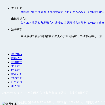
关于社区
社区用户使用指南
如何高质量发帖
如何进行实名认证
如何成为知识
出海资源入驻
如何加入品牌实力展示
入驻步骤介绍
需要准备的资料
如何发布或修
法律声明
本站原创内容版权归作者和知无不言共同所有，未经本站许可，禁止
用户协议
隐私政策
使用指南
关于我们
联系我们
群星计划
投诉中心
广告合作
加入我们
Copyright © 2015 - 2025 知无不言 版权所有 深圳汤武之光技术有限公司
粤公网安备44030602008001号
粤ICP备2022153043号
粤网文(2025)105