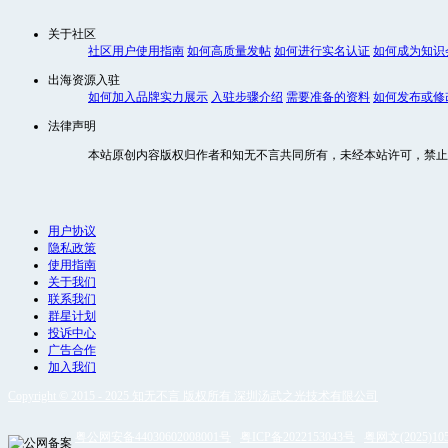
关于社区
社区用户使用指南
如何高质量发帖
如何进行实名认证
如何成为知识
出海资源入驻
如何加入品牌实力展示
入驻步骤介绍
需要准备的资料
如何发布或修
法律声明
本站原创内容版权归作者和知无不言共同所有，未经本站许可，禁止
用户协议
隐私政策
使用指南
关于我们
联系我们
群星计划
投诉中心
广告合作
加入我们
Copyright © 2015 - 2025 知无不言 版权所有 深圳汤武之光技术有限公司
粤公网安备44030602008001号
粤ICP备2022153043号
粤网文(2025)105