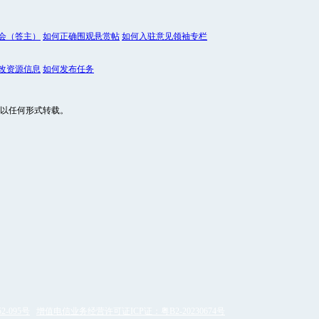
会（答主）
如何正确围观悬赏帖
如何入驻意见领袖专栏
改资源信息
如何发布任务
以任何形式转载。
2-095号
增值电信业务经营许可证ICP证：粤B2-20230674号