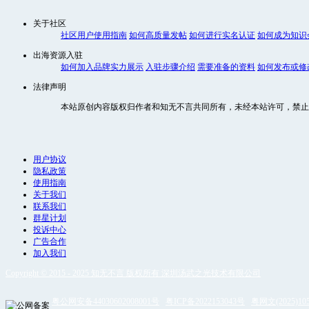
关于社区
社区用户使用指南
如何高质量发帖
如何进行实名认证
如何成为知识
出海资源入驻
如何加入品牌实力展示
入驻步骤介绍
需要准备的资料
如何发布或修
法律声明
本站原创内容版权归作者和知无不言共同所有，未经本站许可，禁止
用户协议
隐私政策
使用指南
关于我们
联系我们
群星计划
投诉中心
广告合作
加入我们
Copyright © 2015 - 2025 知无不言 版权所有 深圳汤武之光技术有限公司
粤公网安备44030602008001号
粤ICP备2022153043号
粤网文(2025)105