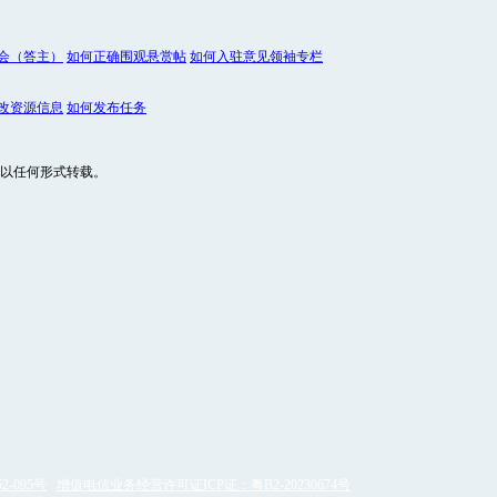
会（答主）
如何正确围观悬赏帖
如何入驻意见领袖专栏
改资源信息
如何发布任务
以任何形式转载。
2-095号
增值电信业务经营许可证ICP证：粤B2-20230674号